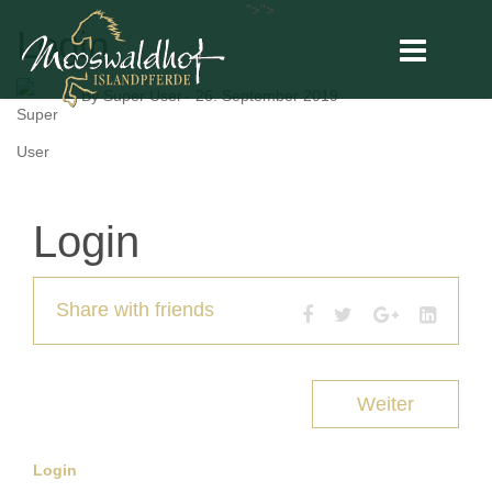
">
">
Login
By
Super User
26. September 2019
Login
Share with friends
Weiter
Login